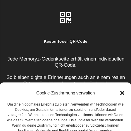
Kostenloser QR-Code
Jede Memoryz-Gedenkseite erhält einen individuellen
QR-Code.
So bleiben digitale Erinnerungen auch an einem realen
Ort zugänglich – dezent und würdevoll.
Cookie-Zustimmung verwalten
Um dir ein optimales Erlebnis zu bieten, verwenden wir Technologien wie
Cookies, um Geräteinformationen zu speichern und/oder darauf
zuzugreifen. Wenn du diesen Technologien zustimmst, können wir Daten
wie das Surfverhalten oder eindeutige IDs auf dieser Website verarbeiten.
Wenn du deine Zustimmung nicht erteilst oder zurückziehst, können
Informationen
bestimmte Merkmale und Funktionen beeinträchtigt werden.