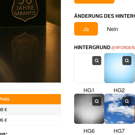
ÄNDERUNG DES HINTE
Ja
Nein
HINTERGRUND
(ERFORDERL
HG1
HG2
Preis
88 €
96 €
HG6
HG7
en: