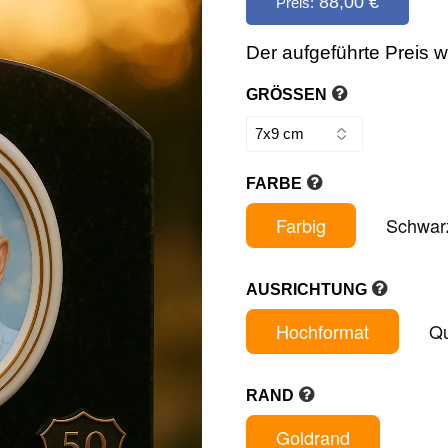
88,00 €
Preis:
&
MENGE
Der aufgeführte Preis w
GRÖSSEN
FARBE
Farbig
Schwar
AUSRICHTUNG
Hochformat
Qu
RAND
Goldrand