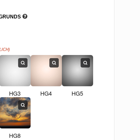
RGRUNDS
ICH)
HG3
HG4
HG5
HG8