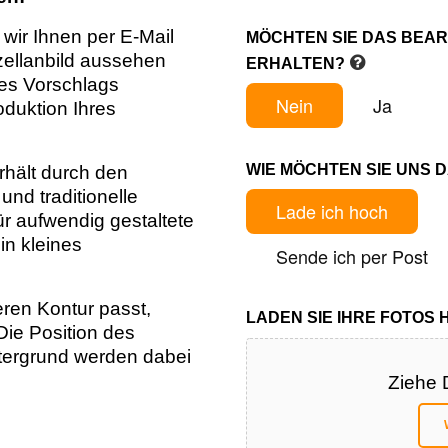
wir Ihnen per E-Mail
MÖCHTEN SIE DAS BEA
zellanbild aussehen
ERHALTEN?
des Vorschlags
Nein
Ja
oduktion Ihres
WIE MÖCHTEN SIE UNS 
hält durch den
nd traditionelle
Lade ich hoch
ür aufwendig gestaltete
in kleines
Sende ich per Post
eren Kontur passt,
LADEN SIE IHRE FOTOS 
 Die Position des
tergrund werden dabei
Ziehe 